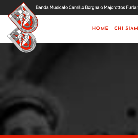
Skip to main content
Banda Musicale Camillo Borgna e Majorettes Furlan
HOME
CHI SIA