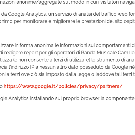
formazioni anonime/aggregate sul modo in cui i visitatori navi
Google Analytics, un servizio di analisi del traffico web forn
 anonimo per monitorare e migliorare le prestazioni del sito osp
alizzare in forma anonima le informazioni sui comportamenti di 
di redigere report per gli operatori di Banda Musicale Camil
 utilizza (e non consente a terzi di utilizzare) lo strumento di 
cia l'indirizzo IP a nessun altro dato posseduto da Google né c
a terzi ove ciò sia imposto dalla legge o laddove tali terzi t
o:
https://www.google.it/policies/privacy/partners/
ogle Analytics installando sul proprio browser la componente d